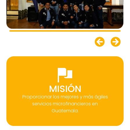
MISIÓN
Proporcionar los mejores y más ágiles
servicios microfinancieros en
Guatemala.