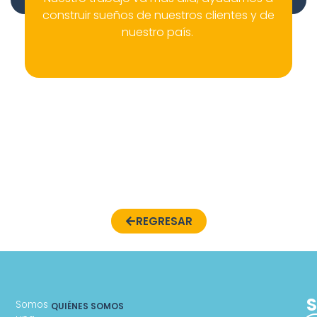
construir sueños de nuestros clientes y de
nuestro país.
REGRESAR
S
Somos
QUIÉNES SOMOS