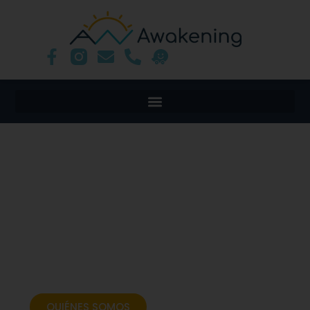
ALIADOS EN EL
CRECIMIENTO DE TU
TRABAJO Y TU
BIENESTAR
Crece tu negocio con nosotros. Apoyamos a
vendedores y productores con soluciones hechas
a tu medida. Impulsamos tus ideas con
financiamiento ágil.
QUIÉNES SOMOS