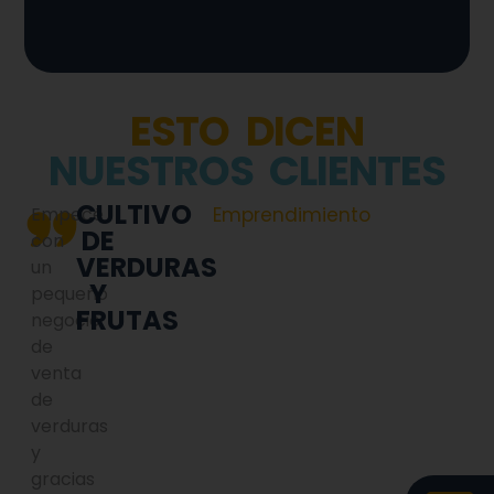
ESTO DICEN
NUESTROS CLIENTES
RSIÓN
CULTIVO
Empecé
Emprendimiento
DE
con
ÑOS
VERDURAS
cida
un
Y
pequeño
URO
FRUTAS
negocio
de
venta
ing
de
verduras
y
gracias