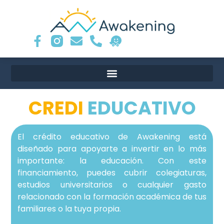
CREDI
EDUCATIVO
El crédito educativo de Awakening está
diseñado para apoyarte a invertir en lo más
importante: la educación. Con este
financiamiento, puedes cubrir colegiaturas,
estudios universitarios o cualquier gasto
relacionado con la formación académica de tus
familiares o la tuya propia.