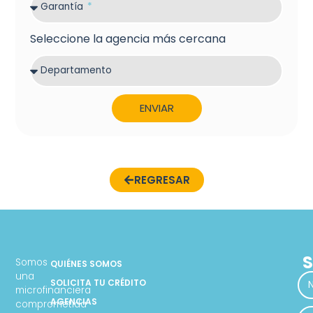
Garantía
Seleccione la agencia más cercana
Departamento
ENVIAR
REGRESAR
S
Somos
QUIÉNES SOMOS
una
SOLICITA TU CRÉDITO
microfinanciera
AGENCIAS
comprometida