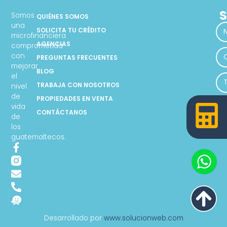
S
Somos
QUIÉNES SOMOS
una
SOLICITA TU CRÉDITO
microfinanciera
AGENCIAS
comprometida
con
PREGUNTAS FRECUENTES
mejorar
BLOG
el
TRABAJA CON NOSOTROS
nivel
de
PROPIEDADES EN VENTA
vida
CONTÁCTANOS
de
los
guatemaltecos.
Desarrollado por
www.solucionweb.com