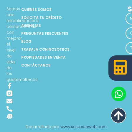
S
Somos
QUIÉNES SOMOS
una
SOLICITA TU CRÉDITO
microfinanciera
AGENCIAS
comprometida
con
PREGUNTAS FRECUENTES
mejorar
BLOG
el
TRABAJA CON NOSOTROS
nivel
de
PROPIEDADES EN VENTA
vida
CONTÁCTANOS
de
los
guatemaltecos.
Desarrollado por
www.solucionweb.com