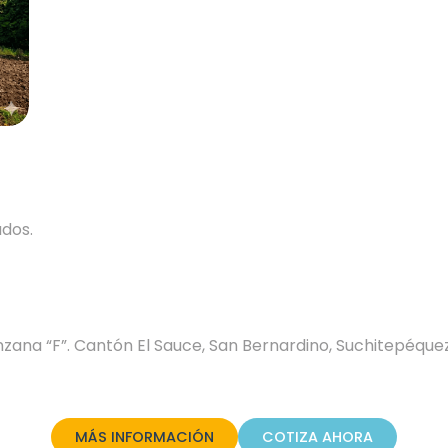
ados
.
nzana
“F”.
Cantón El Sauce, San Bernardino, Suchitepéquez
MÁS INFORMACIÓN
COTIZA AHORA