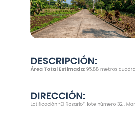
DESCRIPCIÓN:
Área Total Estimada:
95.88 metros cuadr
DIRECCIÓN:
Lotificación “El Rosario”, l
ote número
32
, Ma