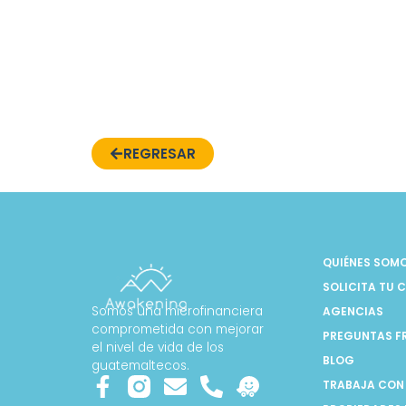
REGRESAR
QUIÉNES SOM
SOLICITA TU 
Somos una microfinanciera
AGENCIAS
comprometida con mejorar
PREGUNTAS F
el nivel de vida de los
BLOG
guatemaltecos.
TRABAJA CON